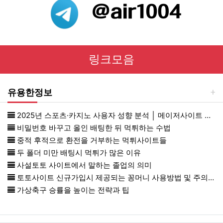
링크모음
유용한정보
2025년 스포츠·카지노 사용자 성향 분석 │ 메이저사이트 선택과 먹튀검증 기준까지
비밀번호 바꾸고 올인 배팅한 뒤 먹튀하는 수법
중적 후적으로 환전을 거부하는 먹튀사이트들
두 폴더 미만 배팅시 먹튀가 많은 이유
사설토토 사이트에서 말하는 졸업의 의미
토토사이트 신규가입시 제공되는 꽁머니 사용방법 및 주의사항
가상축구 승률을 높이는 전략과 팁