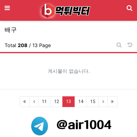
기
메뉴
배구
날
Total
208
/ 13 Page
게시판 
게시물이 없습니다.
(current)
11
12
13
14
15