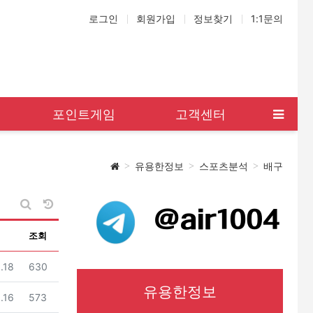
로그인
회원가입
정보찾기
1:1문의
포인트게임
고객센터
유용한정보
스포츠분석
배구
날짜순 정렬
게시판 검색
조회
조회
.18
630
유용한정보
조회
.16
573