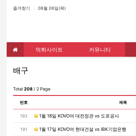
상단 네비
즐겨찾기
08월 06일(목)
메인 메뉴
먹튀사이트
커뮤니티
배구
Total
208
/ 2 Page
번호
제목
번호
1월 18일 KOVO여 대전정관 vs 도로공사
192
번호
1월 17일 KOVO여 현대건설 vs IBK기업은행
191