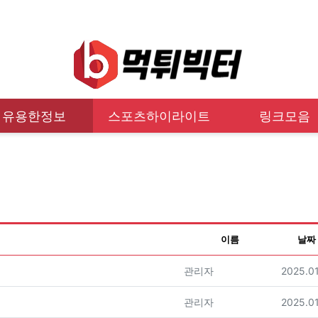
유용한정보
스포츠하이라이트
링크모음
이름
날짜
등록자
등록일
관리자
2025.01
등록자
등록일
관리자
2025.01