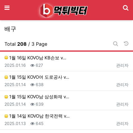
기
메뉴
배구
날
Total
208
/ 3 Page
게시판 
1월 16일 KOVO남 KB손보 v…
등록일
조회
등록자
2025.01.16
627
관리자
1월 15일 KOVO여 도로공사 v…
등록일
조회
등록자
2025.01.14
638
관리자
1월 15일 KOVO남 삼성화재 v…
등록일
조회
등록자
2025.01.14
639
관리자
1월 14일 KOVO남 한국전력 v…
등록일
조회
등록자
2025.01.13
645
관리자