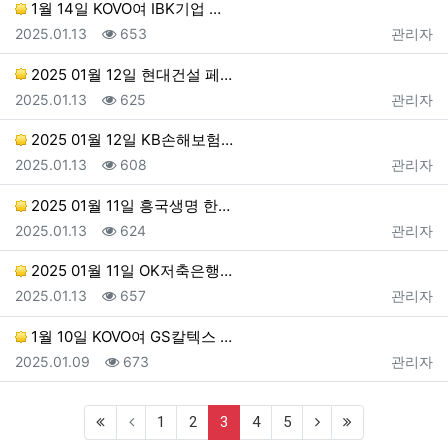
1월 14일 KOVO여 IBK기업 …
등록일
조회
등록자
2025.01.13
653
관리자
2025 01월 12일 현대건설 페…
등록일
조회
등록자
2025.01.13
625
관리자
2025 01월 12일 KB손해보험…
등록일
조회
등록자
2025.01.13
608
관리자
2025 01월 11일 흥국생명 한…
등록일
조회
등록자
2025.01.13
624
관리자
2025 01월 11일 OK저축은행…
등록일
조회
등록자
2025.01.13
657
관리자
1월 10일 KOVO여 GS칼텍스 …
등록일
조회
등록자
2025.01.09
673
관리자
(current)
1
2
3
4
5