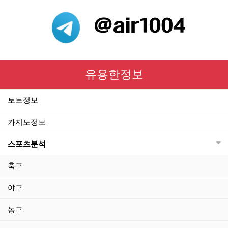
유용한정보
토토정보
카지노정보
스포츠분석
축구
야구
농구