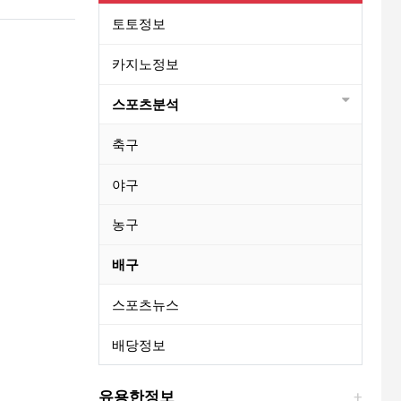
토토정보
카지노정보
스포츠분석
축구
야구
농구
배구
스포츠뉴스
배당정보
유용한정보