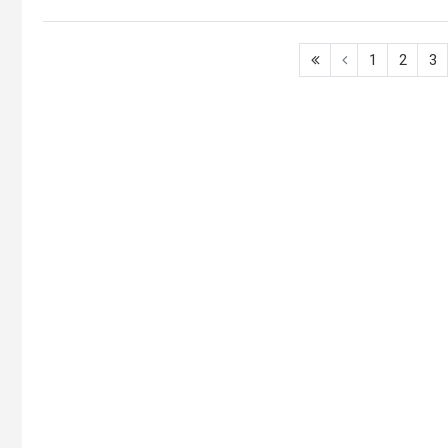
1
2
3