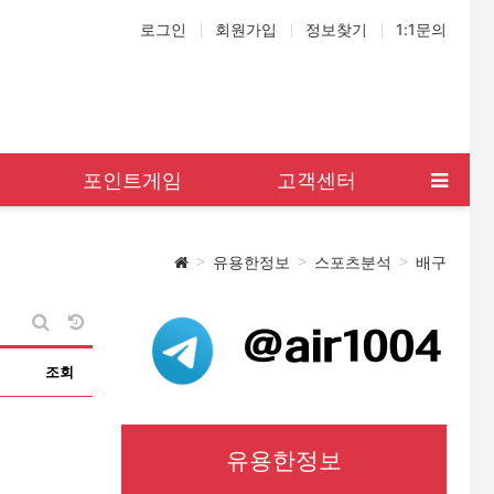
로그인
회원가입
정보찾기
1:1문의
포인트게임
고객센터
유용한정보
스포츠분석
배구
날짜순 정렬
게시판 검색
조회
유용한정보