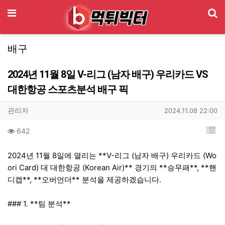
기
메뉴
배구
2024년 11월 8일 V-리그 (남자 배구) 우리카드 VS
대한항공 스포츠분석 배구 픽
작성자 정보
작성
작성일
관리자
2024.11.08 22:00
컨텐츠 정보
목
조회
642
본문
2024년 11월 8일에 열리는 **V-리그 (남자 배구) 우리카드 (Wo
ori Card) 대 대한항공 (Korean Air)** 경기의 **승무패**, **핸
디캡**, **오버언더** 분석을 제공하겠습니다.
### 1. **팀 분석**