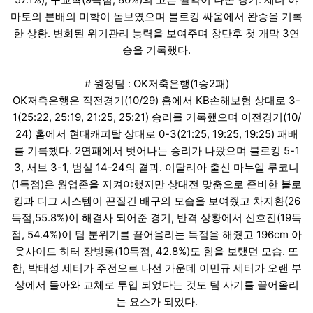
마토의 분배의 미학이 돋보였으며 블로킹 싸움에서 완승을 기록
한 상황. 변화된 위기관리 능력을 보여주며 창단후 첫 개막 3연
승을 기록했다.
# 원정팀 : OK저축은행(1승2패)
OK저축은행은 직전경기(10/29) 홈에서 KB손해보험 상대로 3-
1(25:22, 25:19, 21:25, 25:21) 승리를 기록했으며 이전경기(10/
24) 홈에서 현대캐피탈 상대로 0-3(21:25, 19:25, 19:25) 패배
를 기록했다. 2연패에서 벗어나는 승리가 나왔으며 블로킹 5-1
3, 서브 3-1, 범실 14-24의 결과. 이탈리아 출신 마누엘 루코니
(1득점)은 웜업존을 지켜야했지만 상대전 맞춤으로 준비한 블로
킹과 디그 시스템이 끈질긴 배구의 모습을 보여줬고 차지환(26
득점,55.8%)이 해결사 되어준 경기, 반격 상황에서 신호진(19득
점, 54.4%)이 팀 분위기를 끌어올리는 득점을 해줬고 196cm 아
웃사이드 히터 장빙롱(10득점, 42.8%)도 힘을 보탰던 모습. 또
한, 박태성 세터가 주전으로 나선 가운데 이민규 세터가 오랜 부
상에서 돌아와 교체로 투입 되었다는 것도 팀 사기를 끌어올리
는 요소가 되었다.