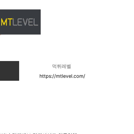
먹튀레벨
https://mtlevel.com/