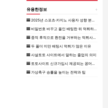
유용한정보
2025년 스포츠·카지노 사용자 성향 분석 │ 메이저사이트 선택과 먹튀검증 기준까지
비밀번호 바꾸고 올인 배팅한 뒤 먹튀하는 수법
중적 후적으로 환전을 거부하는 먹튀사이트들
두 폴더 미만 배팅시 먹튀가 많은 이유
사설토토 사이트에서 말하는 졸업의 의미
토토사이트 신규가입시 제공되는 꽁머니 사용방법 및 주의사항
가상축구 승률을 높이는 전략과 팁