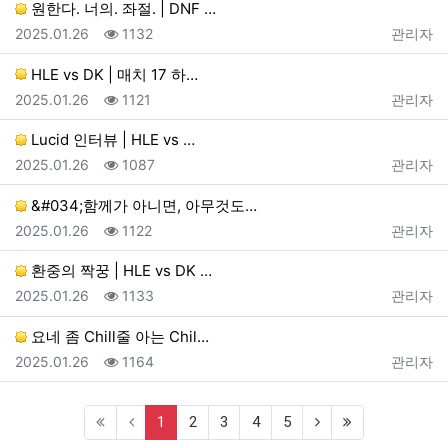
원한다. 너의. 좌절. | DNF …
등록일
조회
등록자
2025.01.26
1132
관리자
HLE vs DK | 매치 17 하…
등록일
조회
등록자
2025.01.26
1121
관리자
Lucid 인터뷰 | HLE vs …
등록일
조회
등록자
2025.01.26
1087
관리자
&#034;함께가 아니면, 아무것도…
등록일
조회
등록자
2025.01.26
1122
관리자
환중의 짝꿍 | HLE vs DK …
등록일
조회
등록자
2025.01.26
1133
관리자
요네 좀 Chill줄 아는 Chil…
등록일
조회
등록자
2025.01.26
1164
관리자
(current)
1
2
3
4
5