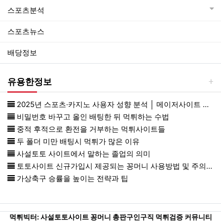
스포츠분석
스포츠뉴스
배당정보
유용한정보
2025년 스포츠·카지노 사용자 성향 분석 │ 메이저사이트 선택과 먹튀검증 기준까지
비밀번호 바꾸고 올인 배팅한 뒤 먹튀하는 수법
중적 후적으로 환전을 거부하는 먹튀사이트들
두 폴더 미만 배팅시 먹튀가 많은 이유
사설토토 사이트에서 말하는 졸업의 의미
토토사이트 신규가입시 제공되는 꽁머니 사용방법 및 주의사항
가상축구 승률을 높이는 전략과 팁
먹튀빅터: 사설토토사이트 꽁머니 총판구인구직 먹튀검증 커뮤니티