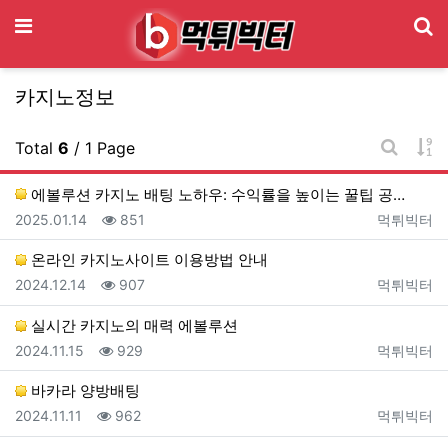
기
메뉴
카지노정보
게
Total
6
/ 1 Page
게시판 
에볼루션 카지노 배팅 노하우: 수익률을 높이는 꿀팁 공…
등록일
조회
등록자
2025.01.14
851
먹튀빅터
온라인 카지노사이트 이용방법 안내
등록일
조회
등록자
2024.12.14
907
먹튀빅터
실시간 카지노의 매력 에볼루션
등록일
조회
등록자
2024.11.15
929
먹튀빅터
바카라 양방배팅
등록일
조회
등록자
2024.11.11
962
먹튀빅터