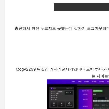
충전해서 환전 누르지도 못했는데 갑자기 로그아웃되
@cgv2299 탄실장 개사기꾼새기입니다 도박 하다
는 사이