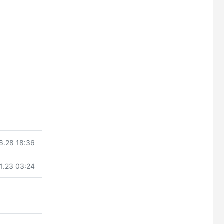
6.28 18:36
1.23 03:24