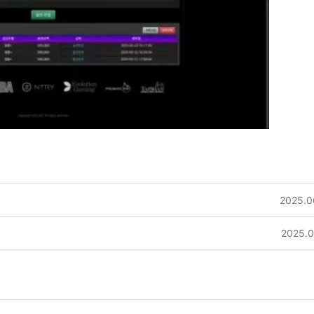
작성일
2025.0
작성일
2025.0