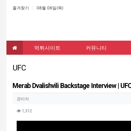
상단 네비
즐겨찾기
08월 06일(목)
메인 메뉴
먹튀사이트
커뮤니티
UFC
Merab Dvalishvili Backstage Interview | UF
작성자 정보
작성
관리자
컨텐츠 정보
조회
1,312
본문