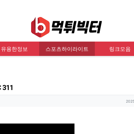
유용한정보
스포츠하이라이트
링크모음
C 311
작성
2025