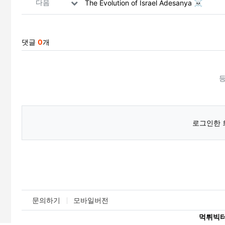
다음
The Evolution of Israel Adesanya ☠️
댓글
0
개
등
로그인한 
문의하기
모바일버전
먹튀빅터